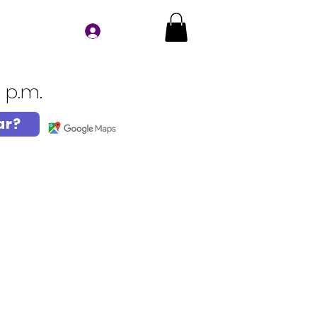
Iniciar sesión
8 p.m.
ar?