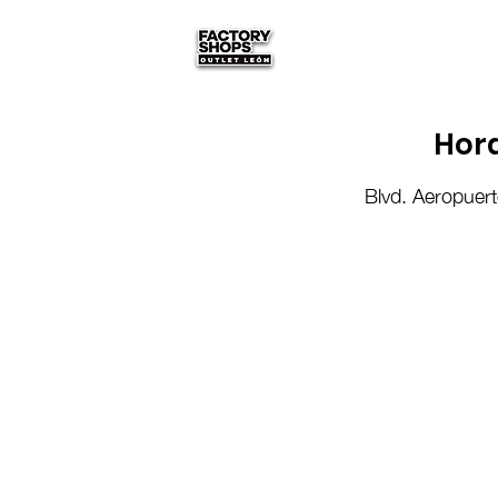
4771676717
Hora
Blvd. Aeropuert