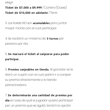
elegir
Ticket d
e $7
,000 a $9
,999
/ Cartera (Guess)
Ticket d
e $10
,000 en adelante
/ Tenis
3. Los tickets NO son
acumulables
para juntar
mayor monto con el cual participar.
4. Se recibirá un máximo de
3 turnos
por
persona por día.
5.
Se marcará el ticket al canjearse para poder
participar.
6
.
Premios canjeables en tienda.
Al ganador se le
dará un cupón con el cual podrá ir a canjear
su premio directamente a la tienda
patrocinadora.
7.
Se determinarán una cantidad de premios por
día
en caso de qué el jugador quiera participar
por un premio que se agotó, tendrá la opción