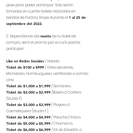
pase para poder participar. Sólo serán
tomados en cuenta tickets realizados en
tiendas de Factory Shops durante el
1 al 25 de
septiembre del 2022.
2. Dependiendo del
monto
de tu ticket de
compra, será el premio por el cuál podrás
participar:
Like en Redes Sociales
/ Helado
Ticket de $100 a $999
/ Utiles escolares,
Michelada, Hamburguesa, certificado o combo
cine.
Ticket d
e $1,000 a $1,999
/ Sombrero.
Ticket de $2,000 a $2,999
/Bóxers ó Cartera
(Studio f).
Ticket d
e $3,000 a $3,999
/ Playera ó
Cosmetiquera (Studio f ).
Ticket d
e $4
,000 a $4
,999
/ Peluche Chicco.
Ticket d
e $5
,000 a $5
,999
/ Chamarra.
Ticket d
e $6
,000 a $6
,999
/ Kit de Edredón a