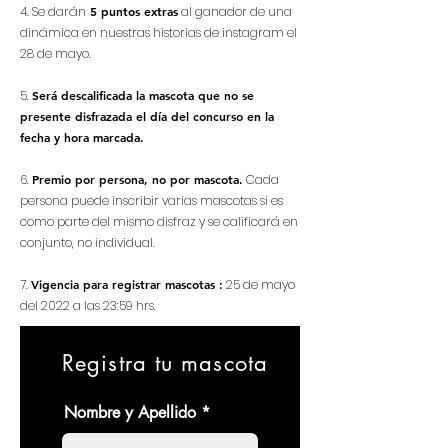
4. Se darán
5 puntos extras
al ganador de una
dinámica en nuestras historias de instagram el
28 de mayo.
5.
Será descalificada la mascota que no se
presente disfrazada el día del concurso en la
fecha y hora marcada.
6
.
Premio por persona, no por mascota.
Cada
persona puede inscribir varias mascotas si es
como parte del mismo disfraz y se calificará en
conjunto, no individual.
7.
Vigencia para registrar mascotas :
25 de mayo
del 2022 a las 23:59 hrs.
Registra tu mascota
Nombre y Apellido