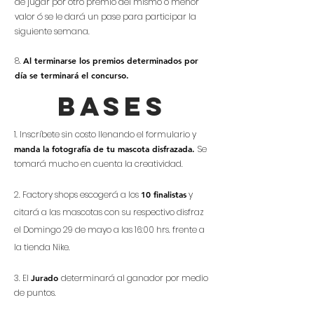
de jugar por otro premio del mismo o menor
valor ó se le dará un pase para participar la
siguiente semana.
8.
Al terminarse los premios determinados por
día se terminará el concurso.
bases
1. Inscríbete sin costo llenando el formulario y
manda la fotografía de tu mascota disfrazada.
Se
tomará mucho en cuenta la creatividad.
2. Factory shops escogerá a los
10 finalistas
y
citará a las mascotas con su respectivo disfraz
el Domingo 29 de mayo a las 16:00 hrs. frente a
la tienda Nike.
3. El
Jurado
determinará al ganador por medio
de puntos.