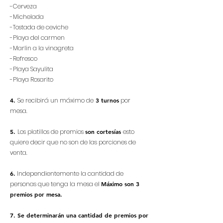
-Cerveza
-Michelada
-Tostada de ceviche
-Playa del carmen
-Marlin a la vinagreta
-Refresco
-Playa Sayulita
-Playa Rosarito
4.
Se recibirá un máximo de
3 turnos
por
mesa.
5.
Los platillos de premios
son cortesías
esto
quiere decir que no son de las porciones de
venta.
6
.
Independientemente la cantidad de
personas que tenga la mesa el
Máximo son 3
premios por mesa.
7.
Se determinarán una cantidad de premios por